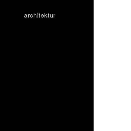
WESTENFELDER
atelier
architektur
#7
Datum
2023/03/09
Projektart
Acryl auf Leinwand
Größe